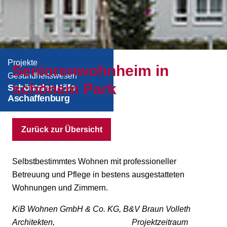
Projekte
Seniorenwohnheim in
Gesundheitswesen
schönem Park
Schöntaler-Höfe
Aschaffenburg
Zurück zur Übersicht
Selbstbestimmtes Wohnen mit professioneller
Betreuung und Pflege in bestens ausgestatteten
Wohnungen und Zimmern.
KiB Wohnen GmbH & Co. KG, B&V Braun Volleth
Architekten, Projektzeitraum