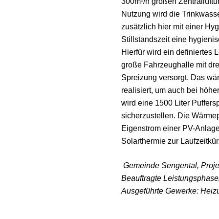
300m³/h großen Zentrallüftu
Nutzung wird die Trinkwasse
zusätzlich hier mit einer H
Stillstandszeit eine hygien
Hierfür wird ein definierte
große Fahrzeughalle mit dre
Spreizung versorgt. Das w
realisiert, um auch bei höhe
wird eine 1500 Liter Puffers
sicherzustellen. Die Wärmep
Eigenstrom einer PV-Anlag
Solarthermie zur Laufzeitk
Gemeinde Sengental, Proje
Beauftragte Leistungsphase
Ausgeführte Gewerke: Heizun