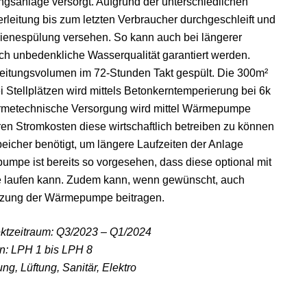
ngsanlage versorgt. Aufgrund der unterschiedlichen
rleitung bis zum letzten Verbraucher durchgeschleift und
ygienespülung versehen. So kann auch bei längerer
isch unbedenkliche Wasserqualität garantiert werden.
s Leitungsvolumen im 72-Stunden Takt gespült. Die 300m²
i Stellplätzen wird mittels Betonkerntemperierung bei 6k
ärmetechnische Versorgung wird mittel Wärmepumpe
ren Stromkosten diese wirtschaftlich betreiben zu können
peicher benötigt, um längere Laufzeiten der Anlage
umpe ist bereits so vorgesehen, dass diese optional mit
e laufen kann. Zudem kann, wenn gewünscht, auch
ürzung der Wärmepumpe beitragen.
ktzeitraum: Q3/2023 – Q1/2024
n: LPH 1 bis LPH 8
g, Lüftung, Sanitär, Elektro