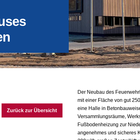
uses
en
Der Neubau des Feuerwehrha
mit einer Fläche von gut 25
eine Halle in Betonbauweis
Zurück zur Übersicht
Versammlungsräume, Werksta
Fußbodenheizung zur Nieder
angenehmes und sicheres Kl