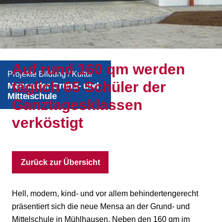
Auf rund 160 qm werden
Projekte Bildung / Kultur
täglich 65 Schüler der
Mensa der Grund- und
Mittelschule
Ganztagesklassen
verköstigt
Zurück zur Übersicht
Hell, modern, kind- und vor allem behindertengerecht
präsentiert sich die neue Mensa an der Grund- und
Mittelschule in Mühlhausen. Neben den 160 qm im