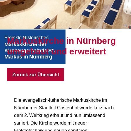
Projekte Historisches
Markuskirche in Nürnberg
Markuskirche der
umgebaut und erweitert
Kirchengemeinde St.
Markus in Nürnberg
Zurück zur Übersicht
Die evangelisch-lutherische Markuskirche im
Nürnberger Stadtteil Gostenhof wurde kurz nach
dem 2. Weltkrieg erbaut und nun umfassend
saniert. Die Kirche wurde mit neuer
Elektrotechnik und neuen sanitären