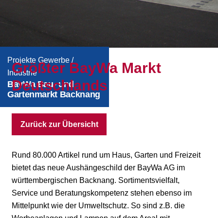
Projekte Gewerbe /
Größter BayWa Markt
Industrie
Deutschlands
BayWa Bau- und
Gartenmarkt Backnang
Zurück zur Übersicht
Rund 80.000 Artikel rund um Haus, Garten und Freizeit
bietet das neue Aushängeschild der BayWa AG im
württembergischen Backnang. Sortimentsvielfalt,
Service und Beratungskompetenz stehen ebenso im
Mittelpunkt wie der Umweltschutz. So sind z.B. die